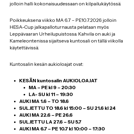
jolloin halli kokonaisuudessaan on kilpailukäytössä.
Poikkeuksena viikko MA 6.7 – PE10.7.2026 jolloin
HESA-Cup jalkapalloturnausta pelataan myös
Leppävaaran Urheilupuistossa. Kahvila on auki ja
Kameleontenissa sijaitseva kuntosali on tällä viikolla
käytettävissä.
Kuntosalin kesän aukioloajat ovat:
KESÄN kuntosalin AUKIOLOAJAT
MA – PE kl 9 – 20:30
LA- SU kl 11 – 19:30
AUKI MA 1.6 – TO 18.6
SULJETTU TO 18.6 kl 15:00 – SU 21.6 kl 24
AUKI MA 22.6 – PE 26.6
SULJETTU LA 27.6 – SU 5.7
AUKI MA 6.7 – PE 10.7 kl 10:00 – 17:30