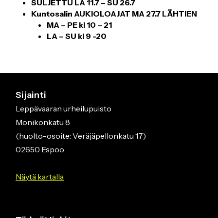
SULJETTU LA 11.7 – SU 26.7
Kuntosalin AUKIOLOAJAT MA 27.7 LÄHTIEN
MA – PE kl 10 – 21
LA – SU kl 9 -20
Sijainti
Leppävaaran urheilupuisto
Monikonkatu 8
(huolto-osoite: Veräjäpellonkatu 17)
02650 Espoo
Näytä kartalla