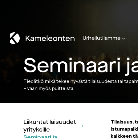
Siirry
sisältöön
Urheilutilamme
Seminaari ja
Tiedätkö mikä tekee hyvästä tilaisuudesta tai tapa
– vaan myös puitteista.
Liikuntatilaisuudet
Tilaisuus, 
istumapaikko
yrityksille
kaikkeen t
Seminaari ja