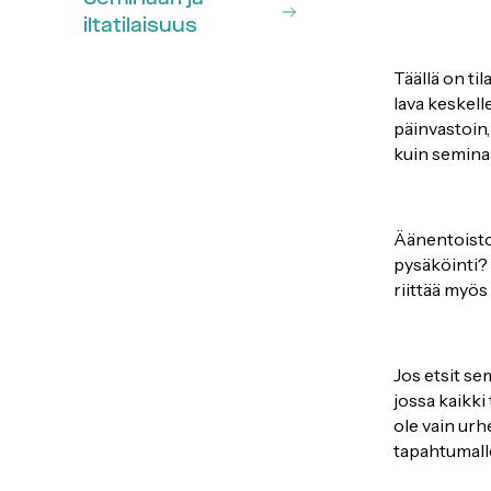
iltatilaisuus
Täällä on til
lava keskell
päinvastoin,
kuin seminaa
Äänentoisto,
pysäköinti? 
riittää myös
Jos etsit se
jossa kaikki
ole vain urh
tapahtumall