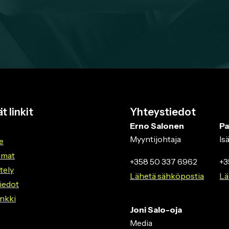
t linkit
Yhteystiedot
Erno Salonen
Pa
Myyntijohtaja
Is
e
umat
+358 50 337 6962
+3
ttely
Lähetä sähköpostia
Lä
iedot
nkki
Joni Salo-oja
Media