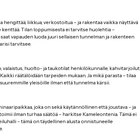
aa hengittää, liikkua, verkostoitua – ja rakentaa vaikka näyttävä
e kenttää. Tilan loppumisesta ei tarvitse huolehtia –
 saat vapauden luoda juuri sellaisen tunnelman ja rakenteen
risi tarvitsee.
 valaistus, huolto- ja taukotilat henkilökunnalle, kahvitarjoilut
Kaikki räätälöidään tarpeiden mukaan. Ja mikä parasta – tilaa
 suuremmille yleisöille ilman että tunnelma kärsii.
minaaripaikkaa, joka on sekä käytännöllinen että joustava – ja
 toimii ilman turhaa säätöä – harkitse Kameleontenia. Tämä ei
eiluhalli – tämä on täydellinen alusta onnistuneelle
e.