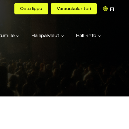
Osta lippu
Varauskalenteri
FI
umille
Hallipalvelut
Halli-info