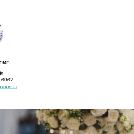
onen
ja
7 6962
öpostia