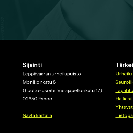
Sijainti
Tärkeä
Leppävaaran urheilupuisto
Urheilu
Monikonkatu 8
Seuroill
(huolto-osoite: Veräjäpellonkatu 17)
Tapaht
02650 Espoo
Halliesi
Yhteyst
Näytä kartalla
Tietopa