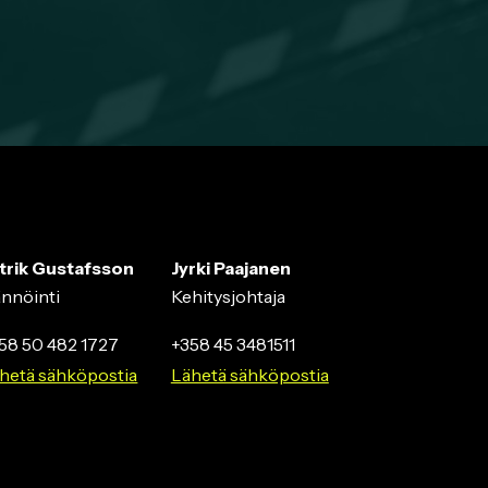
trik Gustafsson
Jyrki Paajanen
ännöinti
Kehitysjohtaja
58 50 482 1727
+358 45 3481511
hetä sähköpostia
Lähetä sähköpostia