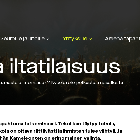
Seuroille ja liitoille
Yrityksille
Areena tapaht
 iltatilaisuus
htumasta erinomaisen? Kyse ei ole pelkästään sisällöstä
tapahtuma tai seminaari. Tekniikan täytyy toimia,
ja on oltava riittävästi ja ihmisten tulee viihtyä. Ja
ähän Kameleonten on erinomainen valinta.