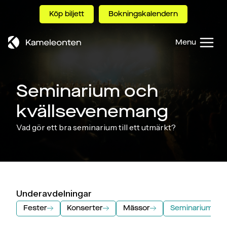
Skip
Köp biljett
Bokningskalendern
to
content
Menu
Seminarium och
kvällsevenemang
Vad gör ett bra seminarium till ett utmärkt?
Underavdelningar
Fester
Konserter
Mässor
Seminarium oc