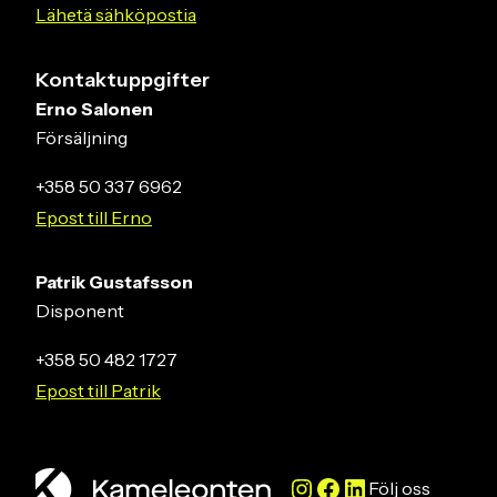
Lähetä sähköpostia
Kontaktuppgifter
Erno Salonen
Försäljning
+358 50 337 6962
Epost till Erno
Patrik Gustafsson
Disponent
+358 50 482 1727
Epost till Patrik
Instagram
Facebook
LinkedIn
Följ oss