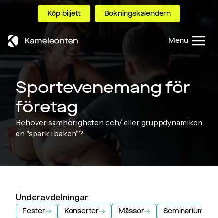
Skip
Köp biljett
Bokningskalendern
to
content
Menu
Sportevenemang för
företag
Behöver samhörigheten och/ eller gruppdynamiken
en "spark i baken"?
Underavdelningar
Fester
Konserter
Mässor
Seminarium oc