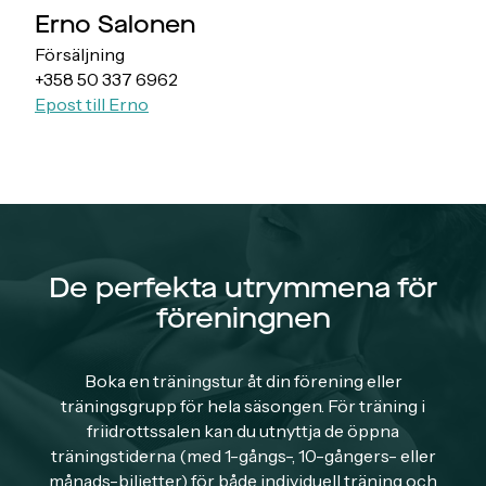
Erno Salonen
Försäljning
+358 50 337 6962
Epost till Erno
De perfekta utrymmena för
föreningnen
Boka en träningstur åt din förening eller
träningsgrupp för hela säsongen. För träning i
friidrottssalen kan du utnyttja de öppna
träningstiderna (med 1-gångs-, 10-gångers- eller
månads-biljetter) för både individuell träning och