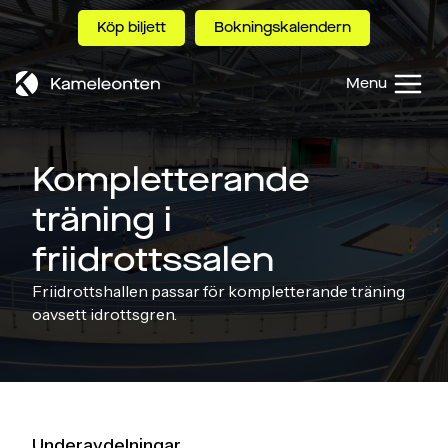
Skip
Köp biljett
Bokningskalendern
to
content
Menu
Kompletterande
träning i
friidrottssalen
Friidrottshallen passar för kompletterande träning
oavsett idrottsgren.
Underavdelningar