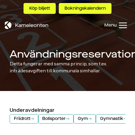
Skip
Köp biljett
Bokningskalendern
to
content
Menu
Användningsreservatio
Detta fungerar med samma princip, som t.ex.
inträdesavgiften till kommunala simhallar.
Underavdelningar
Friidrott
Bollsporter
Gym
Gymnastik