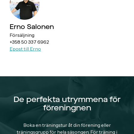
Erno Salonen
Försäljning
+358 50 337 6962
Epost till Erno
De perfekta utrymmena för
föreningnen
Boka en träningstur åt din förening eller
träningsgrupp för hela säsongen. För träning i