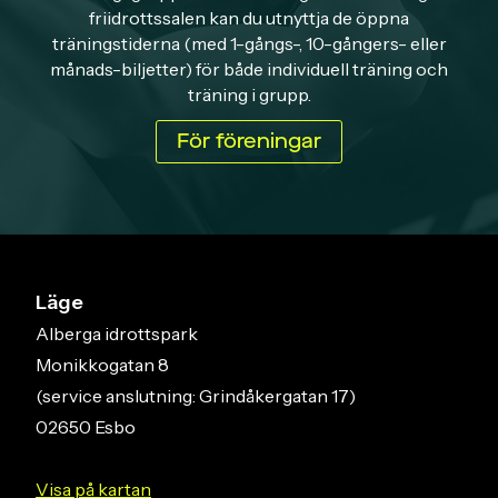
friidrottssalen kan du utnyttja de öppna
träningstiderna (med 1-gångs-, 10-gångers- eller
månads-biljetter) för både individuell träning och
träning i grupp.
För föreningar
Läge
Alberga idrottspark
Monikkogatan 8
(service anslutning: Grindåkergatan 17)
02650 Esbo
Visa på kartan