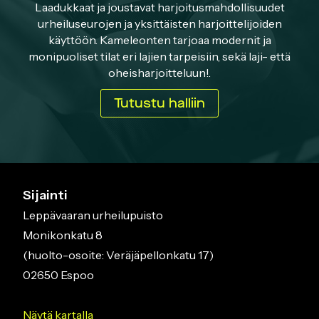
Laadukkaat ja joustavat harjoitusmahdollisuudet
urheiluseurojen ja yksittäisten harjoittelijoiden
käyttöön. Kameleonten tarjoaa modernit ja
monipuoliset tilat eri lajien tarpeisiin, sekä laji- että
oheisharjoitteluun!.
Tutustu halliin
Sijainti
Leppävaaran urheilupuisto
Monikonkatu 8
(huolto-osoite: Veräjäpellonkatu 17)
02650 Espoo
Näytä kartalla