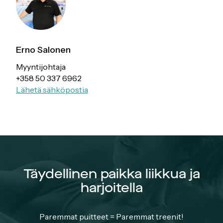
Erno Salonen
Myyntijohtaja
+358 50 337 6962
Lähetä sähköpostia
Täydellinen paikka liikkua ja
harjoitella
Paremmat puitteet = Paremmat treenit!