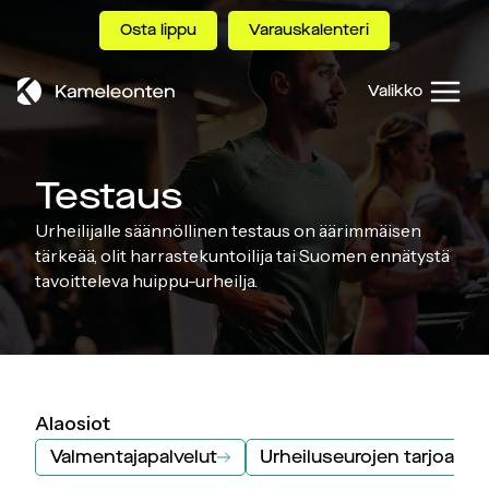
Siirry
Osta lippu
Varauskalenteri
sisältöön
Valikko
Testaus
Urheilijalle säännöllinen testaus on äärimmäisen
tärkeää, olit harrastekuntoilija tai Suomen ennätystä
tavoitteleva huippu-urheilja.
Alaosiot
Valmentajapalvelut
Urheiluseurojen tarjoamat