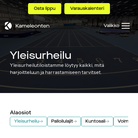
Siirry
Osta lippu
Varauskalenteri
sisältöön
Valikko
Yleisurheilu
Yleisurheilutiloistamme löytyy kaikki, mitä
harjoitteluun ja harrastamiseen tarvitset.
Alaosiot
Yleisurheilu
Palloilulajit
Kuntosali
Voimiste