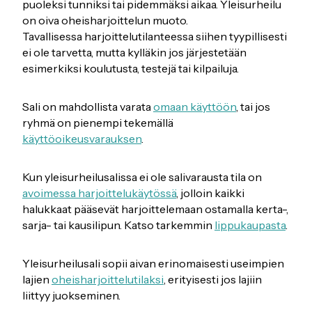
puoleksi tunniksi tai pidemmäksi aikaa. Yleisurheilu
on oiva oheisharjoittelun muoto.
Tavallisessa harjoittelutilanteessa siihen tyypillisesti
ei ole tarvetta, mutta kylläkin jos järjestetään
esimerkiksi koulutusta, testejä tai kilpailuja.
Sali on mahdollista varata
omaan käyttöön
, tai jos
ryhmä on pienempi tekemällä
käyttöoikeusvarauksen
.
Kun yleisurheilusalissa ei ole salivarausta tila on
avoimessa harjoittelukäytössä
, jolloin kaikki
halukkaat pääsevät harjoittelemaan ostamalla kerta-,
sarja- tai kausilipun. Katso tarkemmin
lippukaupasta
.
Yleisurheilusali sopii aivan erinomaisesti useimpien
lajien
oheisharjoittelutilaksi
, erityisesti jos lajiin
liittyy juokseminen.