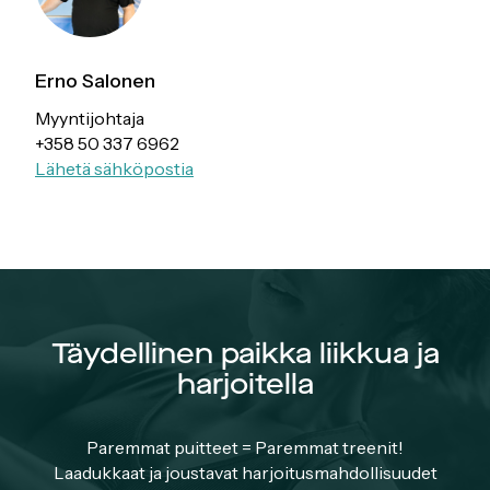
Erno Salonen
Myyntijohtaja
+358 50 337 6962
Lähetä sähköpostia
Täydellinen paikka liikkua ja
harjoitella
Paremmat puitteet = Paremmat treenit!
Laadukkaat ja joustavat harjoitusmahdollisuudet