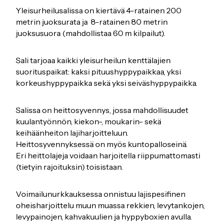
Yleisurheilusalissa on kiertävä 4-ratainen 200
metrin juoksurata ja 8-ratainen 80 metrin
juoksusuora (mahdollistaa 60 m kilpailut).
Sali tarjoaa kaikki yleisurheilun kenttälajien
suorituspaikat: kaksi pituushyppypaikkaa, yksi
korkeushyppypaikka sekä yksi seiväshyppypaikka.
Salissa on heittosyvennys, jossa mahdollisuudet
kuulantyönnön, kiekon-, moukarin- sekä
keihäänheiton lajiharjoitteluun.
Heittosyvennyksessä on myös kuntopalloseinä.
Eri heittolajeja voidaan harjoitella riippumattomasti
(tietyin rajoituksin) toisistaan.
Voimailunurkkauksessa onnistuu lajispesifinen
oheisharjoittelu muun muassa rekkien, levytankojen,
levypainojen, kahvakuulien ja hyppyboxien avulla.