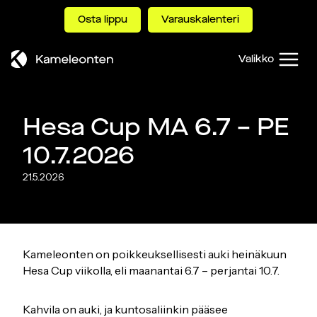
Siirry
Osta lippu
Varauskalenteri
sisältöön
Valikko
Hesa Cup MA 6.7 – PE
10.7.2026
21.5.2026
Kameleonten on poikkeuksellisesti auki heinäkuun
Hesa Cup viikolla, eli maanantai 6.7 – perjantai 10.7.
Kahvila on auki, ja kuntosaliinkin pääsee