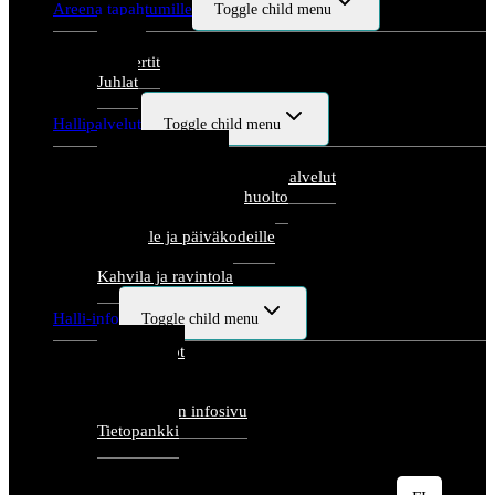
Areena tapahtumille
Toggle child menu
Messut
Konsertit
Juhlat
Hallipalvelut
Toggle child menu
Valmentajapalvelut
Urheiluseurojen tarjoamat palvelut
Hyvinvointi ja kehonhuolto
Palvelut tukijoukoille
Kouluille ja päiväkodeille
Testaus
Kahvila ja ravintola
Halli-info
Toggle child menu
Yhteystiedot
Aukioloajat
Ajankohtaista
Tapahtumien infosivu
Tietopankki