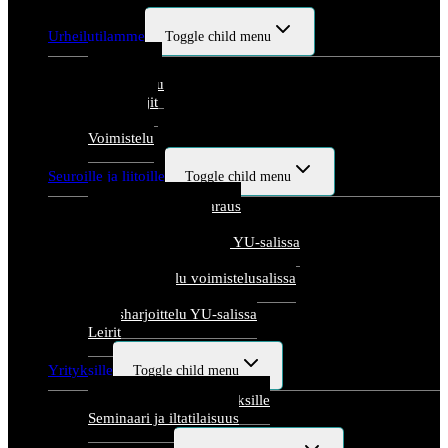
Urheilutilamme
Toggle child menu
Halliesittely
Yleisurheilu
Palloilulajit
Kuntosali
Voimistelu
Seuroille ja liitoille
Toggle child menu
Lämmittelyoikeusvaraus
Käyttöoikeusvaraus
Avoimet harjoitteluajat YU-salissa
Seuravuoro YU-salissa
Oheisharjoittelu voimistelusalissa
Palloiluvuorot
Oheisharjoittelu YU-salissa
Leirit
Yrityksille
Toggle child menu
Liikuntatilaisuudet yrityksille
Seminaari ja iltatilaisuus