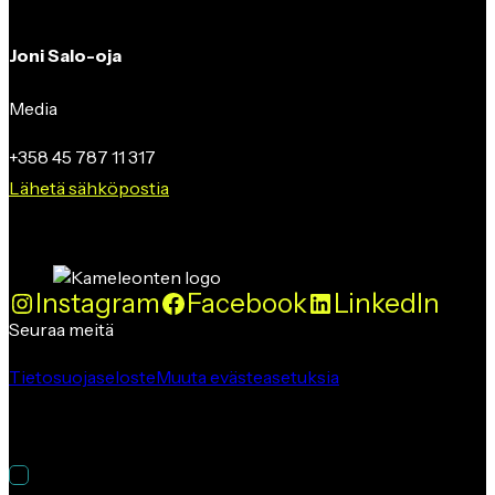
Joni Salo-oja
Media
+358 45 787 11 317
Lähetä sähköpostia
Instagram
Facebook
LinkedIn
Seuraa meitä
Tietosuojaseloste
Muuta evästeasetuksia