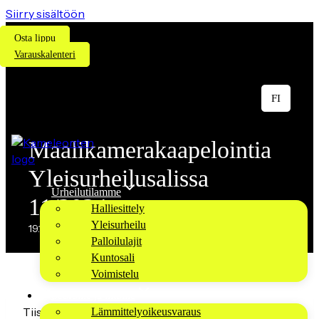
Siirry sisältöön
Osta lippu
Varauskalenteri
FI
Maalikamerakaapelointia
Yleisurheilusalissa
Urheilutilamme
11/2024
Halliesittely
Yleisurheilu
19.11.2024
Palloilulajit
Kuntosali
Voimistelu
Seuroille ja liitoille
Tiistai 19.11.2024 – Torstai 21.11.2024 Kameleontenin
Lämmittelyoikeusvaraus