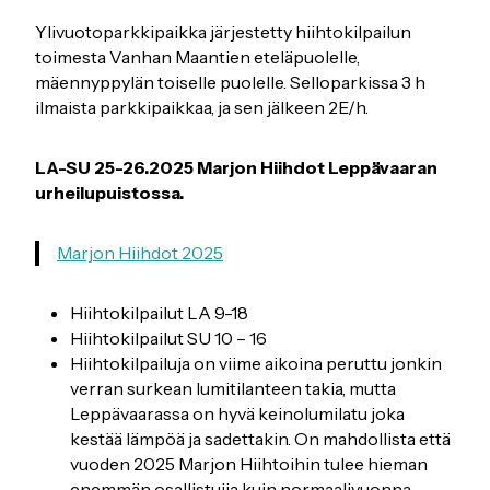
Ylivuotoparkkipaikka järjestetty hiihtokilpailun
toimesta Vanhan Maantien eteläpuolelle,
mäennyppylän toiselle puolelle. Selloparkissa 3 h
ilmaista parkkipaikkaa, ja sen jälkeen 2E/h.
LA-SU 25-26.2025 Marjon Hiihdot Leppävaaran
urheilupuistossa.
Marjon Hiihdot 2025
Hiihtokilpailut LA 9-18
Hiihtokilpailut SU 10 – 16
Hiihtokilpailuja on viime aikoina peruttu jonkin
verran surkean lumitilanteen takia, mutta
Leppävaarassa on hyvä keinolumilatu joka
kestää lämpöä ja sadettakin. On mahdollista että
vuoden 2025 Marjon Hiihtoihin tulee hieman
enemmän osallistujia kuin normaalivuonna.