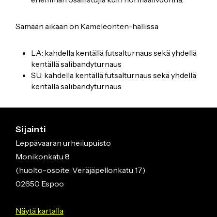
Samaan aikaan on Kameleonten-hallissa
LA: kahdella kentällä futsalturnaus sekä yhdellä
kentällä salibandyturnaus
SU: kahdella kentällä futsalturnaus sekä yhdellä
kentällä salibandyturnaus
Sijainti
Leppävaaran urheilupuisto
Monikonkatu 8
(huolto-osoite: Veräjäpellonkatu 17)
02650 Espoo
Näytä kartalla