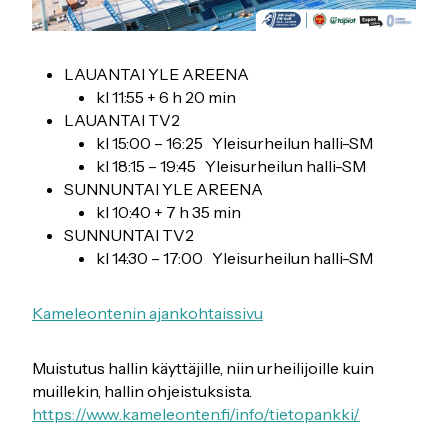
LAUANTAI YLE AREENA
kl 11:55 + 6 h 20 min
LAUANTAI TV2
kl 15:00 – 16:25 Yleisurheilun halli-SM
kl 18:15 – 19:45 Yleisurheilun halli-SM
SUNNUNTAI YLE AREENA
kl 10:40 + 7 h 35 min
SUNNUNTAI TV2
kl 14:30 – 17:00 Yleisurheilun halli-SM
Kameleontenin ajankohtaissivu
Muistutus hallin käyttäjille, niin urheilijoille kuin
muillekin, hallin ohjeistuksista.
https://www.kameleonten.fi/info/tietopankki/