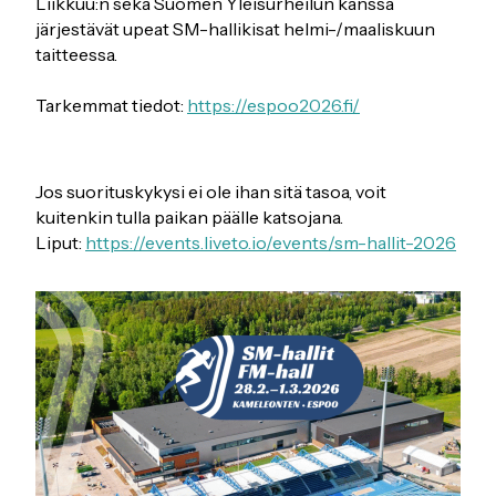
Liikkuu:n sekä Suomen Yleisurheilun kanssa
järjestävät upeat SM-hallikisat helmi-/maaliskuun
taitteessa.
Tarkemmat tiedot:
https://espoo2026.fi/
Jos suorituskykysi ei ole ihan sitä tasoa, voit
kuitenkin tulla paikan päälle katsojana.
Liput:
https://events.liveto.io/events/sm-hallit-2026