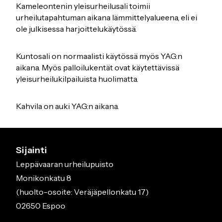
Kameleontenin yleisurheilusali toimii
urheilutapahtuman aikana lämmittelyalueena, eli ei
ole julkisessa harjoittelukäytössä.
Kuntosali on normaalisti käytössä myös YAG:n
aikana. Myös palloilukentät ovat käytettävissä
yleisurheilukilpailuista huolimatta.
Kahvila on auki YAG:n aikana.
Sijainti
Leppävaaran urheilupuisto
Monikonkatu 8
(huolto-osoite: Veräjäpellonkatu 17)
02650 Espoo