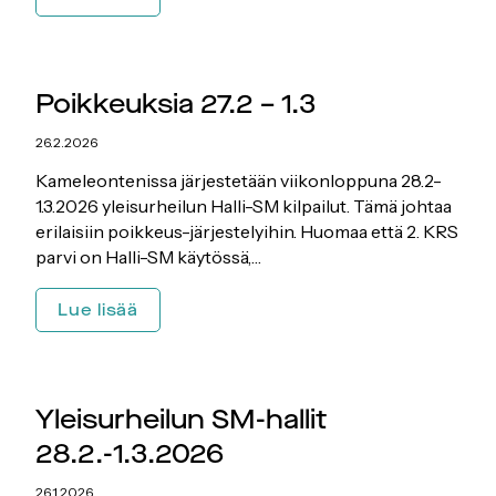
3-
6.4.2026
Poikkeuksia 27.2 – 1.3
26.2.2026
Kameleontenissa järjestetään viikonloppuna 28.2-
1.3.2026 yleisurheilun Halli-SM kilpailut. Tämä johtaa
erilaisiin poikkeus-järjestelyihin. Huomaa että 2. KRS
parvi on Halli-SM käytössä,…
Poikkeuksia
Lue lisää
27.2
–
1.3
Yleisurheilun SM-hallit
28.2.-1.3.2026
26.1.2026