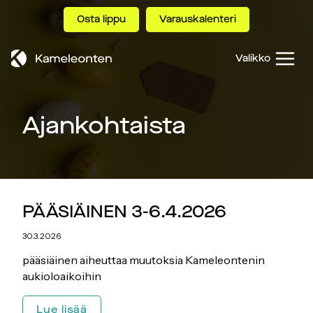
Siirry
Osta lippu
Varauskalenteri
sisältöön
Valikko
Ajankohtaista
PÄÄSIÄINEN 3-6.4.2026
30.3.2026
pääsiäinen aiheuttaa muutoksia Kameleontenin
aukioloaikoihin
PÄÄSIÄINEN
Lue lisää