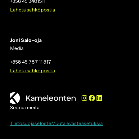
+358 45 3481511
Lähetä sähköpostia
Joni Salo-oja
Media
+358 45 787 11 317
Lähetä sähköpostia
Instagram
Facebook
LinkedIn
Seuraa meitä
Tietosuojaseloste
Muuta evästeasetuksia