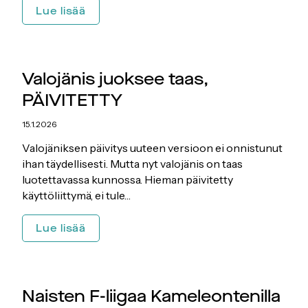
Paikoitus-
Lue lisää
varoitus:
Marjon
Hiihdot
Valojänis juoksee taas,
PÄIVITETTY
15.1.2026
Valojäniksen päivitys uuteen versioon ei onnistunut
ihan täydellisesti. Mutta nyt valojänis on taas
luotettavassa kunnossa. Hieman päivitetty
käyttöliittymä, ei tule…
Valojänis
Lue lisää
juoksee
taas,
PÄIVITETTY
Naisten F-liigaa Kameleontenilla