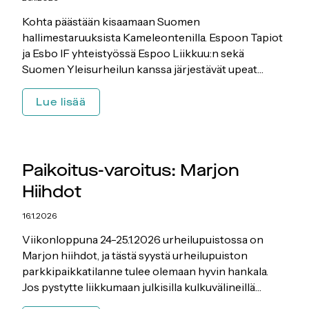
Kohta päästään kisaamaan Suomen
hallimestaruuksista Kameleontenilla. Espoon Tapiot
ja Esbo IF yhteistyössä Espoo Liikkuu:n sekä
Suomen Yleisurheilun kanssa järjestävät upeat…
Yleisurheilun
Lue lisää
SM-
hallit
28.2.-1.3.2026
Paikoitus-varoitus: Marjon
Hiihdot
16.1.2026
Viikonloppuna 24-25.1.2026 urheilupuistossa on
Marjon hiihdot, ja tästä syystä urheilupuiston
parkkipaikkatilanne tulee olemaan hyvin hankala.
Jos pystytte liikkumaan julkisilla kulkuvälineillä…