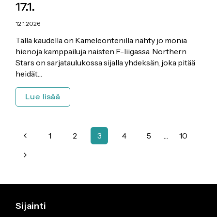
17.1.
12.1.2026
Tällä kaudella on Kameleontenilla nähty jo monia
hienoja kamppailuja naisten F-liigassa. Northern
Stars on sarjataulukossa sijalla yhdeksän, joka pitää
heidät…
Naisten
Lue lisää
F-
liigaa
Kameleontenilla
Sivunavigointi
Edellinen
17.1.
1
2
3
4
5
…
10
sivu
Seuraava
sivu
Sijainti