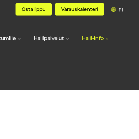
Osta lippu
Varauskalenteri
FI
umille
Hallipalvelut
Halli-info