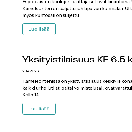
Espoolaisten koulujen päättäjäiset ovat lauantaina 
Kameleonten on suljettu juhlapäivän kunniaksi. Ulk
myös kuntosali on suljettu.
Suljettu
Lue lisää
LA
30.5.2026
Yksityistilaisuus KE 6.5 k
29.4.2026
Kameleontenissa on ykistyistilaisuus keskiviikkona 6.
kaikki urheilutilat, paitsi voimistelusali, ovat varattuj
Kello 14…
Yksityistilaisuus
Lue lisää
KE
6.5
kl
11-