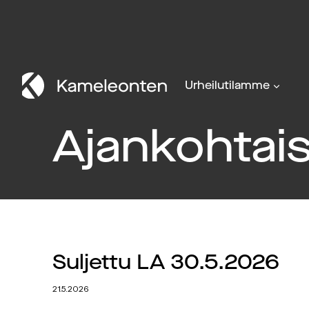
Siirry
sisältöön
Urheilutilamme
Ajankohtais
Suljettu LA 30.5.2026
21.5.2026