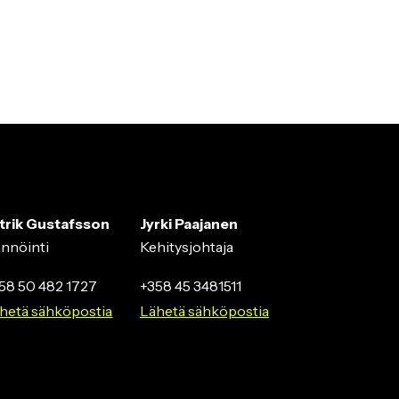
trik Gustafsson
Jyrki Paajanen
ännöinti
Kehitysjohtaja
58 50 482 1727
+358 45 3481511
hetä sähköpostia
Lähetä sähköpostia