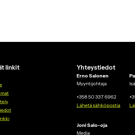
aava
t linkit
Yhteystiedot
Erno Salonen
Pa
Myyntijohtaja
Is
e
umat
+358 50 337 6962
+3
ttely
Lähetä sähköpostia
Lä
iedot
nkki
Joni Salo-oja
Media