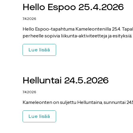
Hello Espoo 25.4.2026
14
7.4.2026
Hello Espoo-tapahtuma Kameleontenilla 25.4. Tap
perheelle sopivia liikunta-aktiviteetteja ja esityksiä.
Hello
Lue lisää
Espoo
25.4.2026
Helluntai 24.5.2026
7.4.2026
Kameleonten on suljettu Helluntaina, sunnuntai 24
Helluntai
Lue lisää
24.5.2026