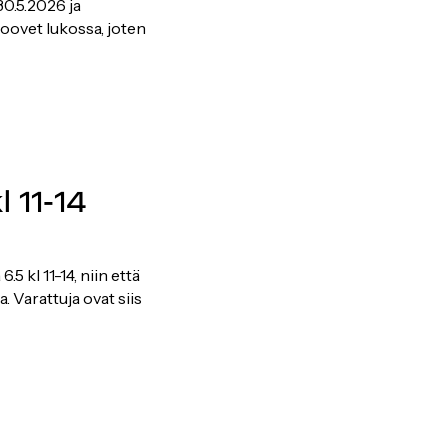
30.5.2026 ja
oovet lukossa, joten
l 11-14
5 kl 11-14, niin että
a. Varattuja ovat siis