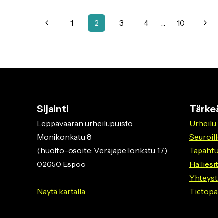
Sivunavigointi
Edellinen
Seur
1
2
3
4
…
10
sivu
sivu
Sijainti
Tärkeä
Leppävaaran urheilupuisto
Urheilu
Monikonkatu 8
Seuroill
(huolto-osoite: Veräjäpellonkatu 17)
Tapaht
02650 Espoo
Halliesi
Yhteyst
Näytä kartalla
Tietopa