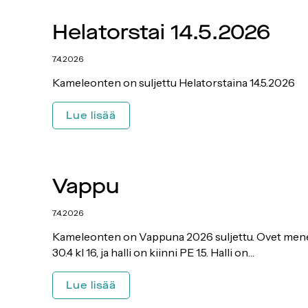
Helatorstai 14.5.2026
7.4.2026
Kameleonten on suljettu Helatorstaina 14.5.2026
Helatorstai
Lue lisää
14.5.2026
Vappu
7.4.2026
Kameleonten on Vappuna 2026 suljettu. Ovet mene
30.4 kl 16, ja halli on kiinni PE 1.5. Halli on…
Vappu
Lue lisää